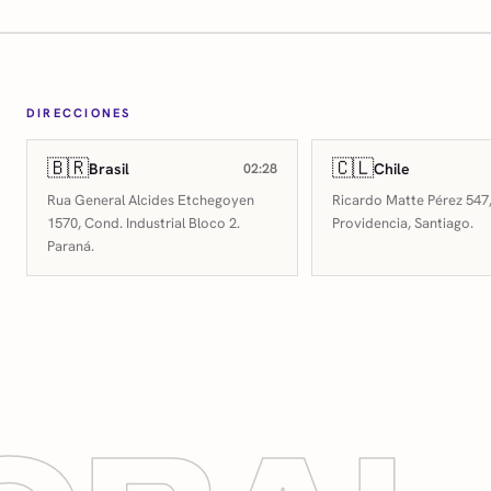
DIRECCIONES
🇧🇷
🇨🇱
Brasil
Chile
02:28
Rua General Alcides Etchegoyen
Ricardo Matte Pérez 547,
1570, Cond. Industrial Bloco 2.
Providencia, Santiago.
Paraná.