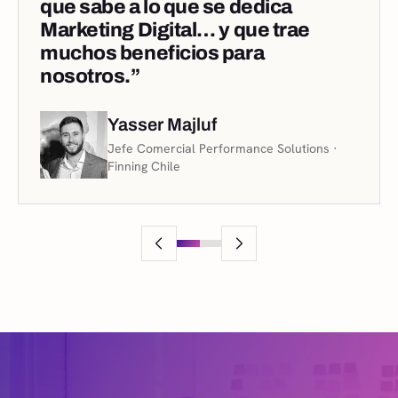
que sabe a lo que se dedica
Marketing Digital… y que trae
muchos beneficios para
nosotros.”
Yasser Majluf
Castañeda Castignio
Alejandra Ávila
Jefe Comercial Performance Solutions ·
Raimundo Illanes
Gerente General · Grupo Modulor
Finning Chile
Comunicación y Extensión · FCFM, U. de
Gerente General · Bionova S.A.
Chile