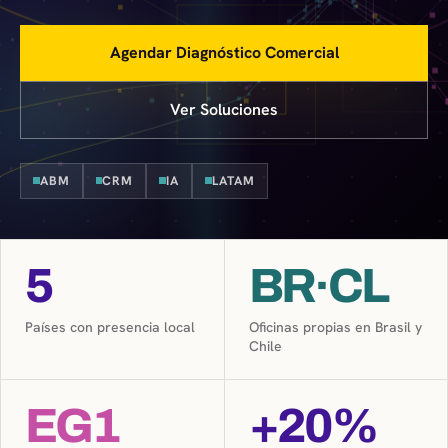
Agendar Diagnóstico Comercial
Ver Soluciones
ABM
CRM
IA
LATAM
5
BR·CL
Países con presencia local
Oficinas propias en Brasil y
Chile
EG1
+20%